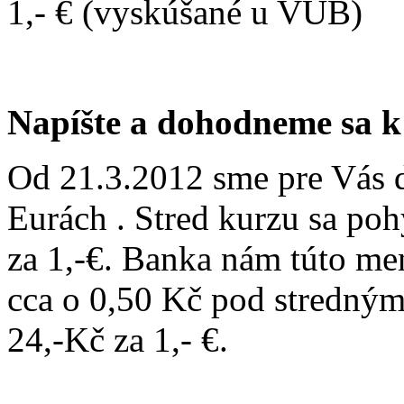
1,- € (vyskúšané u VÚB)
Napíšte a dohodneme sa k 
Od 21.3.2012 sme pre Vás d
Eurách . Stred kurzu sa po
za 1,-€. Banka nám túto me
cca o 0,50 Kč pod stredným
24,-Kč za 1,- €.