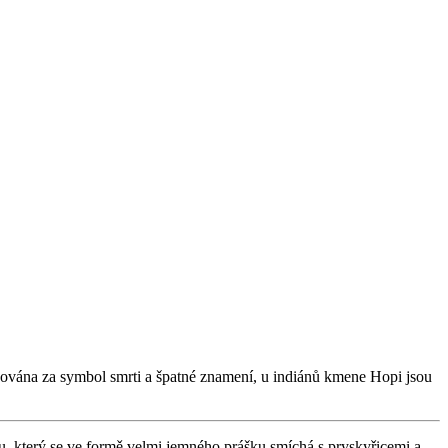
ována za symbol smrti a špatné znamení, u indiánů kmene Hopi jsou
, který se ve formě velmi jemného prášku smíchá s pryskyřicemi a