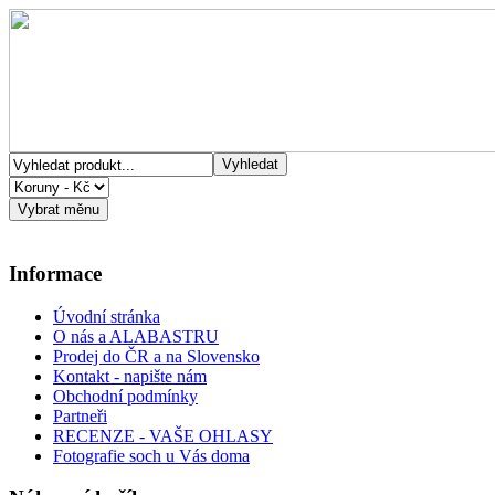
Informace
Úvodní stránka
O nás a ALABASTRU
Prodej do ČR a na Slovensko
Kontakt - napište nám
Obchodní podmínky
Partneři
RECENZE - VAŠE OHLASY
Fotografie soch u Vás doma