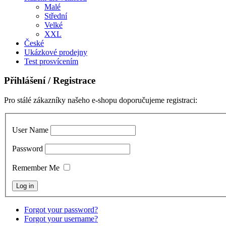
Malé
Střední
Velké
XXL
České
Ukázkové prodejny
Test prosvícením
Přihlášení
/ Registrace
Pro stálé zákazníky našeho e-shopu doporučujeme registraci:
User Name
Password
Remember Me
Forgot your password?
Forgot your username?