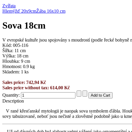
Zvířata
Hlemýžď 20x9cm
Žába 16x10 cm
Sova 18cm
V evropské kultuře jsou spojovány s moudrostí (podle řecké bohyně m
Kód: 005-116
Šířka: 11 cm
Výška: 18 cm
Hloubka: 9 cm
Hmotnost: 0.9 kg
Skladem: 1 ks
Sales price:
742,94 Kč
Sales price without tax:
614,00 Kč
Quantity:
Description
V rané křesťanské mytologii je naopak sova symbolem ďábla. Houkán
sovy tabuizované, neboť jsou nečisté a zlověstné podobně jako u k
Už od dávných dob byl alabastr velmi vážený jako ornamentální a de