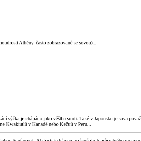
oudrosti Athény, často zobrazované se sovou)...
í sýčka je chápáno jako věštba smrti. Také v Japonsku je sova považ
mene Kwakiutlů v Kanadě nebo Kečuů v Peru...
korativní prvek. Alabastr je kámen, vzácný druh průsvitného mramoru