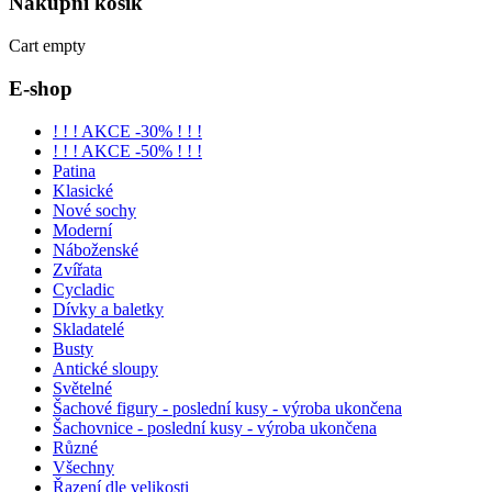
Nákupní
košík
Cart empty
E-shop
! ! ! AKCE -30% ! ! !
! ! ! AKCE -50% ! ! !
Patina
Klasické
Nové sochy
Moderní
Náboženské
Zvířata
Cycladic
Dívky a baletky
Skladatelé
Busty
Antické sloupy
Světelné
Šachové figury - poslední kusy - výroba ukončena
Šachovnice - poslední kusy - výroba ukončena
Různé
Všechny
Řazení dle velikosti