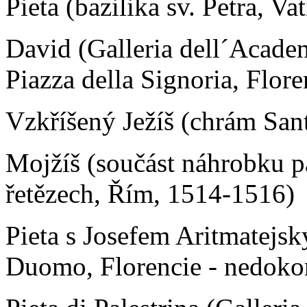
Pieta (bazilika sv. Petra, V
David (Galleria dell´Acade
Piazza della Signoria, Flore
Vzkříšený Ježíš (chrám San
Mojžíš (součást náhrobku pa
řetězech, Řím, 1514-1516)
Pieta s Josefem Aritmatejs
Duomo, Florencie - nedoko