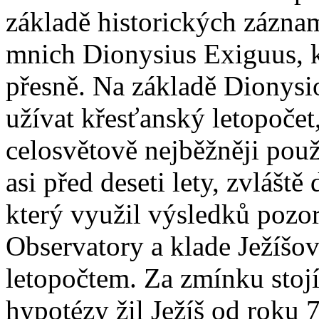
základě historických záznam
mnich Dionysius Exiguus, kt
přesně. Na základě Dionysio
užívat křesťanský letopočet
celosvětově nejběžněji pou
asi před deseti lety, zvláště
který využil výsledků poz
Observatory a klade Ježíšo
letopočtem. Za zmínku stojí
hypotézy žil Ježíš od roku 7