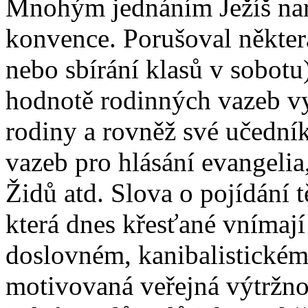
Mnohým jednáním Ježíš nar
konvence. Porušoval někter
nebo sbírání klasů v sobotu
hodnotě rodinných vazeb vy
rodiny a rovněž své učední
vazeb pro hlásání evangelia
Židů atd. Slova o pojídání t
která dnes křesťané vnímaj
doslovném, kanibalistické
motivovaná veřejná výtržno