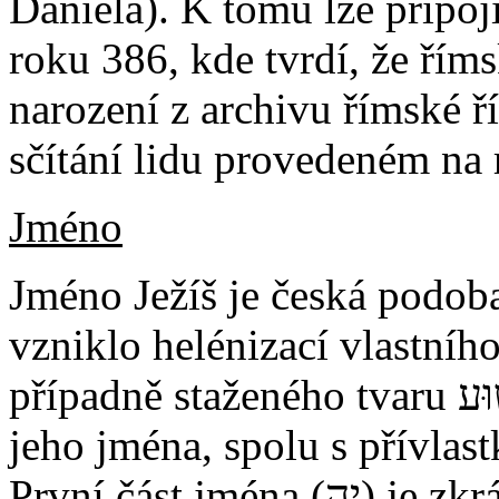
Daniela). K tomu lze připoji
roku 386, kde tvrdí, že řím
narození z archivu římské ř
sčítání lidu provedeném na 
Jméno
Jméno Ježíš je česká podoba
vzniklo helénizací vlastního jména ְהוֹשֻׁע
případně staženého tvaru יְשׁוּע (Ješua), což je židovská forma
jeho jména, spolu s přívlas
První část jména (יָה) je zkrácenou formou Božího jména