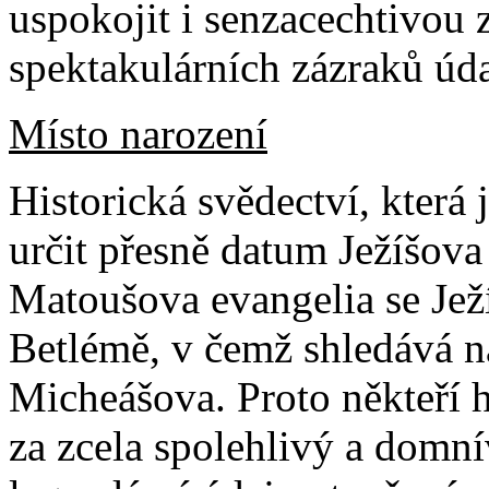
uspokojit i senzacechtivou 
spektakulárních zázraků úd
Místo narození
Historická svědectví, která
určit přesně datum Ježíšova
Matoušova evangelia se Jež
Betlémě, v čemž shledává n
Micheášova. Proto někteří h
za zcela spolehlivý a domnív