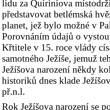
lidu za Quiriniova místodrži
představovat betlémská hvě
planet, jež bylo možné v Pal
Porovnáním údajů o vystoup
Křtitele v 15. roce vlády cís
samotného Ježíše, jemuž tehd
Ježíšova narození někdy ko
historiků dnes klade Ježíšo
př.n.l.
Rok Ježíšova narození se po