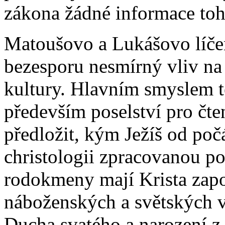
zákona žádné informace toh
Matoušovo a Lukášovo líčen
bezesporu nesmírný vliv na
kultury. Hlavním smyslem tě
především poselství pro čte
předložit, kým Ježíš od poč
christologii zpracovanou p
rodokmeny mají Krista zapo
náboženských a světských vů
Ducha svatého a narození z