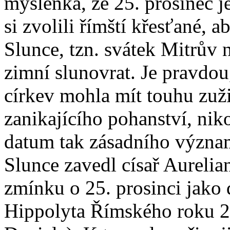
myšlenka, že 25. prosinec 
si zvolili římští křesťané, 
Slunce, tzn. svátek Mitrův n
zimní slunovrat. Je pravdou
církev mohla mít touhu zuž
zanikajícího pohanství, nik
datum tak zásadního význam
Slunce zavedl císař Aurelia
zmínku o 25. prosinci jako
Hippolyta Římského roku 2