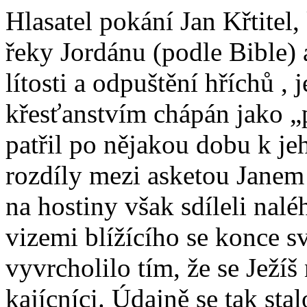
Hlasatel pokání Jan Křtitel,
řeky Jordánu (podle Bible) 
lítosti a odpuštění hříchů ,
křesťanstvím chápán jako „
patřil po nějakou dobu k jeh
rozdíly mezi asketou Janem
na hostiny však sdíleli nalé
vizemi blížícího se konce 
vyvrcholilo tím, že se Ježíš
kajícníci. Údajně se tak stal