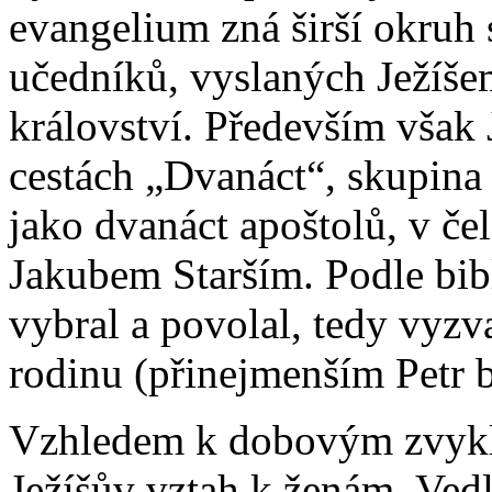
evangelium zná širší okruh
učedníků, vyslaných Ježíše
království. Především však 
cestách „Dvanáct“, skupina
jako dvanáct apoštolů, v č
Jakubem Starším. Podle bib
vybral a povolal, tedy vyzva
rodinu (přinejmenším Petr b
Vzhledem k dobovým zvyklo
Ježíšův vztah k ženám. Ved