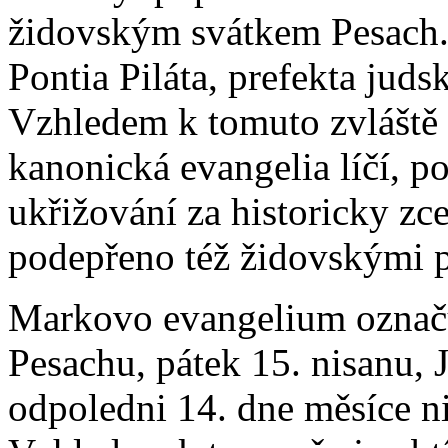
židovským svátkem Pesach.
Pontia Piláta, prefekta juds
Vzhledem k tomuto zvláště
kanonická evangelia líčí, p
ukřižování za historicky zc
podepřeno též židovskými p
Markovo evangelium označuj
Pesachu, pátek 15. nisanu,
odpoledni 14. dne měsíce ni