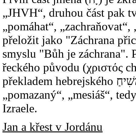
„JHVH“, druhou část pak tvoří slove
„pomáhat“, „zachraňovat“, „
přeložit jako "Záchrana př
smyslu "Bůh je záchrana". Př
řeckého původu (χριστός ch
překladem hebrejského מָשִׁיחַ (mašíach), jež znamená
„pomazaný“, „mesiáš“, tedy
Izraele.
Jan a křest v Jordánu