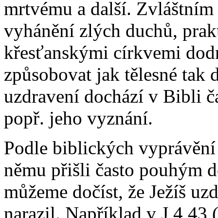
mrtvému a další. Zvláštním
vyhánění zlých duchů, prak
křesťanskými církvemi dodn
způsobovat jak tělesné tak 
uzdravení dochází v Bibli č
popř. jeho vyznání.
Podle biblických vyprávění J
němu přišli často pouhým d
můžeme dočíst, že Ježíš uzd
narazil. Například v J 4,43 