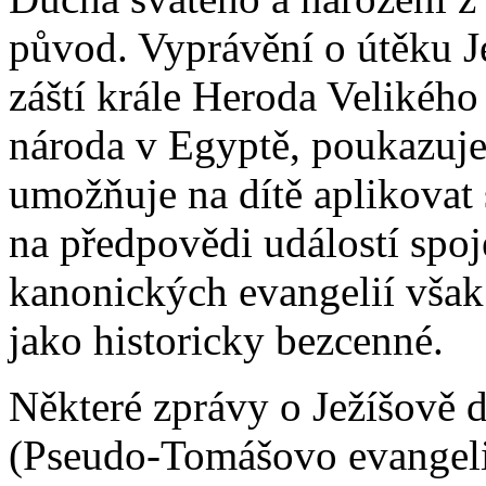
původ. Vyprávění o útěku J
záští krále Heroda Velikého
národa v Egyptě, poukazuje 
umožňuje na dítě aplikovat s
na předpovědi událostí spoj
kanonických evangelií však
jako historicky bezcenné.
Některé zprávy o Ježíšově 
(Pseudo-Tomášovo evangeliu