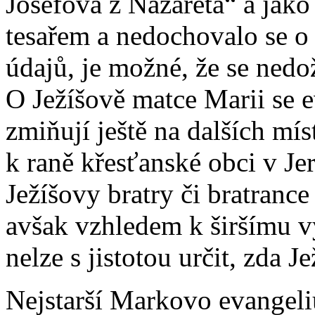
Josefova z Nazareta“ a jako
tesařem a nedochovalo se o
údajů, je možné, že se nedo
O Ježíšově matce Marii se 
zmiňují ještě na dalších mís
k raně křesťanské obci v Je
Ježíšovy bratry či bratranc
avšak vzhledem k širšímu v
nelze s jistotou určit, zda 
Nejstarší Markovo evangeliu