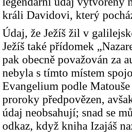
legendární údaj vytvořený 
králi Davidovi, který pochá
Údaj, že Ježíš žil v galile
Ježíš také přídomek „Nazare
pak obecně považován za au
nebyla s tímto místem spoj
Evangelium podle Matouše s
proroky předpovězen, avšak
údaj neobsahují; snad se mů
odkaz, když kniha Izajáš naz