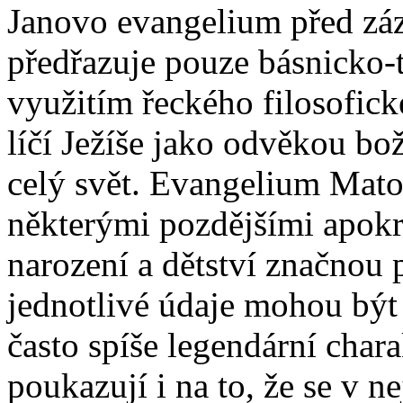
Janovo evangelium před zá
předřazuje pouze básnicko-t
využitím řeckého filosofic
líčí Ježíše jako odvěkou boží
celý svět. Evangelium Mato
některými pozdějšími apokry
narození a dětství značnou 
jednotlivé údaje mohou být 
často spíše legendární chara
poukazují i na to, že se v n