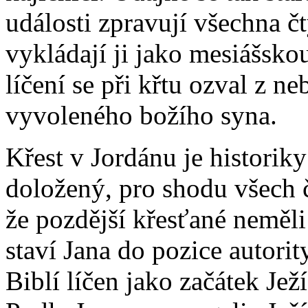
události zpravují všechna č
vykládají ji jako mesiášskou 
líčení se při křtu ozval z ne
vyvoleného božího syna.
Křest v Jordánu je histori
doložený, pro shodu všech č
že pozdější křesťané neměli
staví Jana do pozice autorit
Biblí líčen jako začátek Je