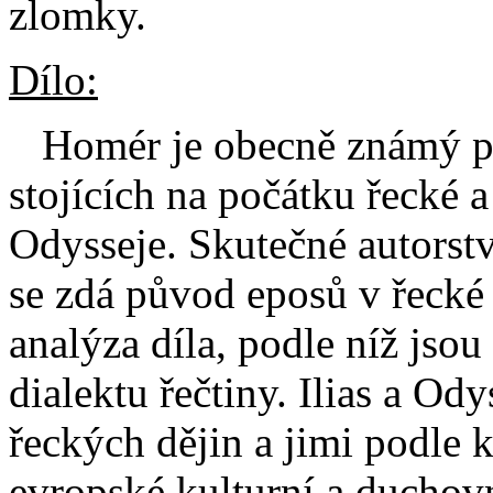
zlomky.
Dílo:
Homér je obecně známý př
stojících na počátku řecké a 
Odysseje. Skutečné autorství
se zdá původ eposů v řecké 
analýza díla, podle níž jso
dialektu řečtiny. Ilias a O
řeckých dějin a jimi podle 
evropské kulturní a duchov