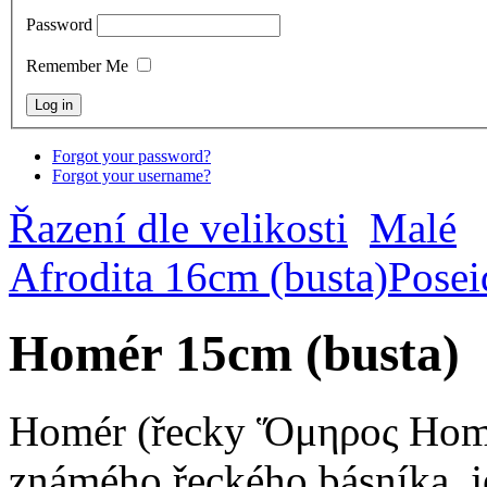
Password
Remember Me
Forgot your password?
Forgot your username?
Řazení dle velikosti
Malé
Afrodita 16cm (busta)
Posei
Homér 15cm (busta)
Homér (řecky Ὅμηρος Homér
známého řeckého básníka, j