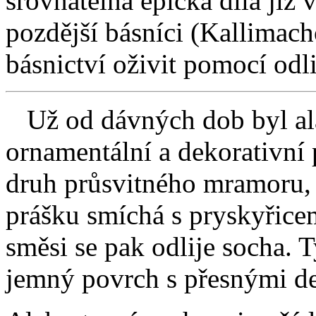
srovnatelná epická díla již v
pozdější básníci (Kallimach
básnictví oživit pomocí odl
Už od dávných dob byl ala
ornamentální a dekorativní 
druh průsvitného mramoru, 
prášku smíchá s pryskyřice
směsi se pak odlije socha. 
jemný povrch s přesnými de