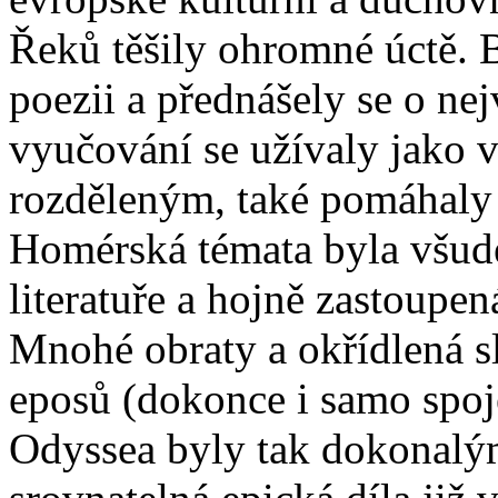
Řeků těšily ohromné úctě. 
poezii a přednášely se o ne
vyučování se užívaly jako 
rozděleným, také pomáhaly 
Homérská témata byla všude
literatuře a hojně zastoupená
Mnohé obraty a okřídlená 
eposů (dokonce i samo spoje
Odyssea byly tak dokonalým