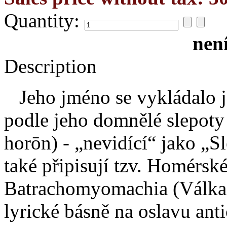
Quantity:
nen
Description
Jeho jméno se vykládalo j
podle jeho domnělé slepoty
horōn) - „nevidící“ jako „
také připisují tzv. Homérs
Batrachomyomachia (Válka ž
lyrické básně na oslavu ant