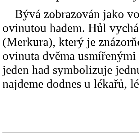
Bývá zobrazován jako vou
ovinutou hadem. Hůl vychá
(Merkura), který je znázorňo
ovinuta dvěma usmířenými 
jeden had symbolizuje jedn
najdeme dodnes u lékařů, l