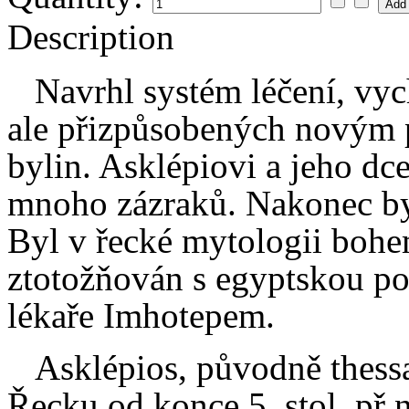
Description
Navrhl systém léčení, vychá
ale přizpůsobených novým 
bylin. Asklépiovi a jeho dc
mnoho zázraků. Nakonec byl 
Byl v řecké mytologii bohe
ztotožňován s egyptskou po
lékaře Imhotepem.
Asklépios, původně thessal
Řecku od konce 5. stol. př.