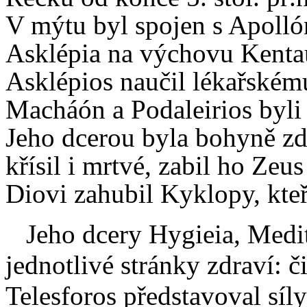
V mýtu byl spojen s Apolló
Asklépia na výchovu Kentau
Asklépios naučil lékařském
Macháón a Podaleirios byli 
Jeho dcerou byla bohyně zd
křísil i mrtvé, zabil ho Zeu
Diovi zahubil Kyklopy, kteř
Jeho dcery Hygieia, Medit
jednotlivé stránky zdraví: či
Telesforos představoval síl