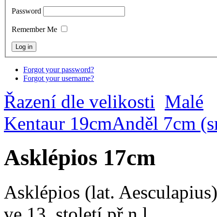
Password
Remember Me
Forgot your password?
Forgot your username?
Řazení dle velikosti
Malé
Kentaur 19cm
Anděl 7cm (s
Asklépios 17cm
Asklépios (lat. Aesculapius)
ve 13. století př.n.l...